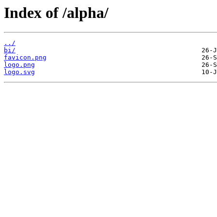
Index of /alpha/
../
bi/
favicon.png
logo.png
logo.svg