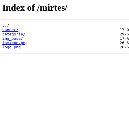
Index of /mirtes/
../
banner/
categoria/
img_base/
favicon.png
logo.png